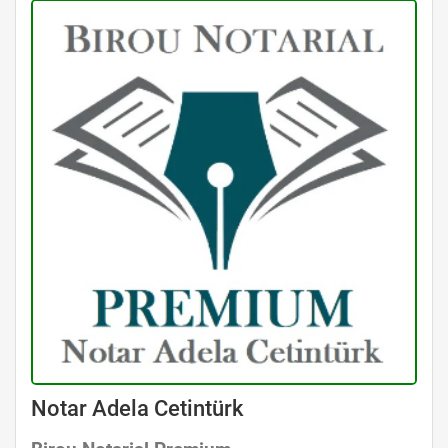
Avocat Specializat în Drept Civil • Avocat Specializat în Dreptul Familiei
Notar Adela Cetintürk