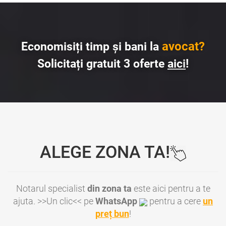
avocat?
Economisiți timp și bani la
Solicitați gratuit 3 oferte
aici
!
ALEGE ZONA TA!
Notarul specialist
din zona ta
este aici pentru a te
ajuta. >>Un clic<< pe
WhatsApp
pentru a cere
un
preț bun
!