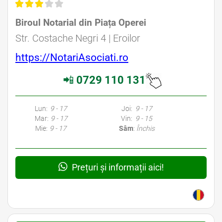
Biroul Notarial din Piața Operei
Avocat Specializat în Drept Civil • Avocat Specializat în Dreptul Familiei
Str. Costache Negri 4 | Eroilor
https://NotariAsociati.ro
📲
0729 110 131
Avocati Bucuresti • Cabinete Avocatura Bucuresti • Avocati Specializati Bucuresti • Avocat Bun Bucuresti • Avocat Bucuresti • Bucuresti Avocat • Avocat
Specializat Bucuresti
Lun:
9 - 17
Joi:
9 - 17
Mar:
9 - 17
Vin:
9 - 15
Mie:
9 - 17
Sâm
:
Închis
Prețuri și informații aici!