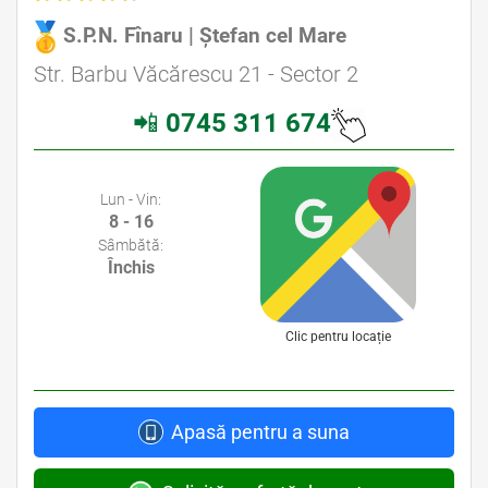
S.P.N. Fînaru | Ștefan cel Mare
Avocat Specializat în Drept Civil • Avocat Specializat în Dreptul Familiei
Str. Barbu Văcărescu 21 - Sector 2
📲
0745 311 674
Avocati Bucuresti • Cabinete Avocatura Bucuresti • Avocati Specializati Bucuresti • Avocat Bun Bucuresti
Lun - Vin:
8 - 16
Sâmbătă:
Închis
Clic pentru locație
Apasă pentru a suna