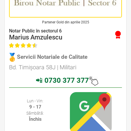
Partener Gold din aprilie 2025
Avocat Specializat în Drept Civil • Avocat Specializat în Dreptul Familiei
Notar Public în sectorul 6
Marius Amzulescu
Servicii Notariale de Calitate
Avocat Specializat în Drept Civil • Avocat Specializat în Dreptul Familiei
Bd. Timișoara 58J | Militari
📲
0730 377 377
Avocati Bucuresti • Cabinete Avocatura Bucuresti • Avocati Specializati Bucuresti • Avocat Bun Bucuresti
Lun - Vin:
9 - 17
Sâmbătă:
Închis