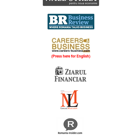
(Press here for English)
Oferim consultanță online gratuită și acces non-stop la specialiștii noștri. Solicitați gratuit 3 oferte și comparați prețul și serviciile înainte de a vă decide.