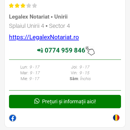
Legalex Notariat ▪︎ Unirii
Avocat Specializat în Drept Civil • Avocat Specializat în Dreptul Familiei
Splaiul Unirii 4 ▪︎ Sector 4
https://LegalexNotariat.ro
📲
0774 959 846
Avocati Bucuresti • Cabinete Avocatura Bucuresti • Avocati Specializati Bucuresti • Avocat Bun Bucuresti • Avocat Bucuresti • Bucuresti Avocat • Avocat
Specializat Bucuresti
Lun:
9 - 17
Joi:
9 - 17
Mar:
9 - 17
Vin:
9 - 15
Mie:
9 - 17
Sâm
:
Închis
Prețuri și informații aici!