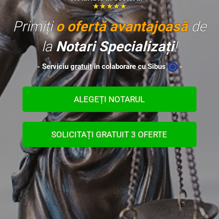
★★★★★
Primiți
o ofertă avantajoasă
de
la
Notari Specializați
!
- Serviciu
gratuit
în colaborare cu Sibus
-
ALEGEȚI NOTARUL
SOLICITAȚI GRATUIT 3 OFERTE