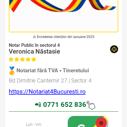
⚖ Încrederea clienților din ianuarie 2025
Avocat Specializat în Drept Civil • Avocat Specializat în Dreptul Familiei
Notar Public în sectorul 4
Veronica Năstasie
Notariat fără TVA ▪ Tineretului
Avocat Specializat în Drept Civil • Avocat Specializat în Dreptul Familiei
Bd Dimitrie Cantemir 27 | Sector 4
https://Notariat4Bucuresti.ro
📲
0771 652 836
Avocati Bucuresti • Cabinete Avocatura Bucuresti • Avocati Specializati Bucuresti • Avocat Bun Bucuresti
Lun - Vin: