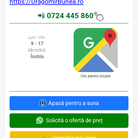
https://DragomirBunea.ro
📲
0724 445 860
Avocati Bucuresti • Cabinete Avocatura Bucuresti • Avocati Specializati Bucuresti • Avocat Bun Bucuresti
Lun - Vin:
9 - 17
Sâmbătă:
Închis
Clic pentru locație
Apasă pentru a suna
Solicită o ofertă de preț
Întreabă-mă orice