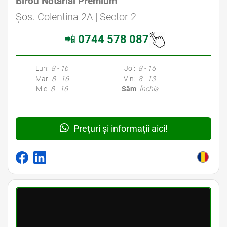
Birou Notarial Premium
Avocat Specializat în Drept Civil • Avocat Specializat în Dreptul Familiei
Șos. Colentina 2A | Sector 2
📲
0744 578 087
Avocati Bucuresti • Cabinete Avocatura Bucuresti • Avocati Specializati Bucuresti • Avocat Bun Bucuresti • Avocat Bucuresti • Bucuresti Avocat • Avocat
Specializat Bucuresti
Lun:
8 - 16
Joi:
8 - 16
Mar:
8 - 16
Vin:
8 - 13
Mie:
8 - 16
Sâm
:
Închis
Prețuri și informații aici!