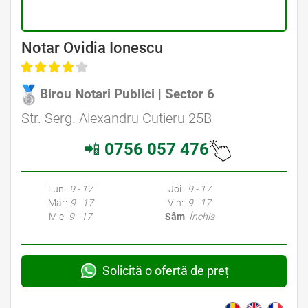
Avocat Specializat în Drept Civil • Avocat Specializat în Dreptul Familiei
Notar Ovidia Ionescu
Birou Notari Publici | Sector 6
Avocat Specializat în Drept Civil • Avocat Specializat în Dreptul Familiei
Str. Serg. Alexandru Cutieru 25B
📲
0756 057 476
Avocati Bucuresti • Cabinete Avocatura Bucuresti • Avocati Specializati Bucuresti • Avocat Bun Bucuresti • Avocat Bucuresti • Bucuresti Avocat • Avocat
Specializat Bucuresti
Lun:
9 - 17
Joi:
9 - 17
Mar:
9 - 17
Vin:
9 - 17
Mie:
9 - 17
Sâm
:
Închis
Solicită o ofertă de preț